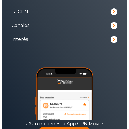
keyboard_arrow_right
La CPN
keyboard_arrow_right
Canales
keyboard_arrow_right
Interés
¿Aún no tienes la App CPN Móvil?