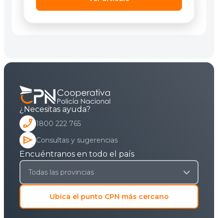
¿Necesitas ayuda?
phone_enabled
1800 222 765
send
Consultas y sugerencias
Encuéntranos en todo el país
Ubica el punto CPN más cercano