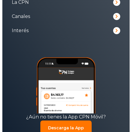
keyboard_arrow_right
La CPN
keyboard_arrow_right
Canales
keyboard_arrow_right
Interés
¿Aún no tienes la App CPN Móvil?
Descarga la App