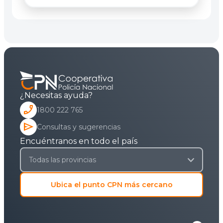
¿Necesitas ayuda?
phone_enabled
1800 222 765
send
Consultas y sugerencias
Encuéntranos en todo el país
Ubica el punto CPN más cercano