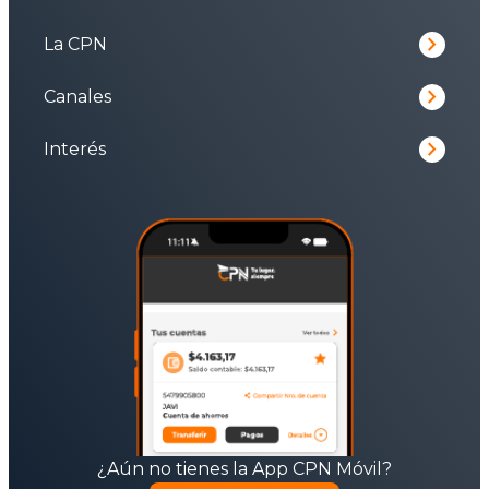
keyboard_arrow_right
La CPN
keyboard_arrow_right
Canales
keyboard_arrow_right
Interés
¿Aún no tienes la App CPN Móvil?