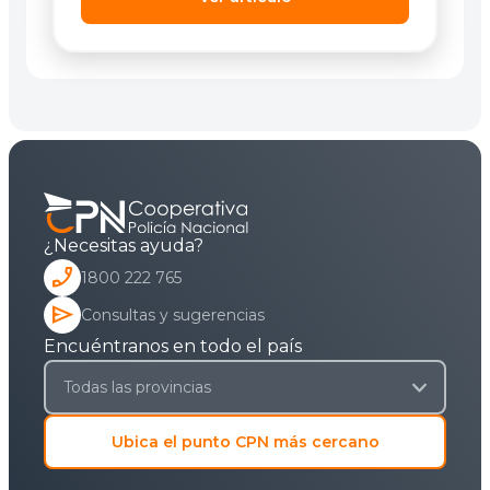
¿Necesitas ayuda?
phone_enabled
1800 222 765
send
Consultas y sugerencias
Encuéntranos en todo el país
Ubica el punto CPN más cercano