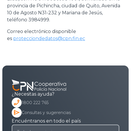
provincia de Pichincha, ciudad de Quito, Avenida
10 de Agosto N31-232 y Mariana de Jesús,
teléfono 3984999.
Correo electrónico disponible
es
protecciondedatos@cpn.fin.ec
¿Necesitas ayuda?
phone_enabled
1800 222 765
send
Consultas y sugerencias
Encuéntranos en todo el país