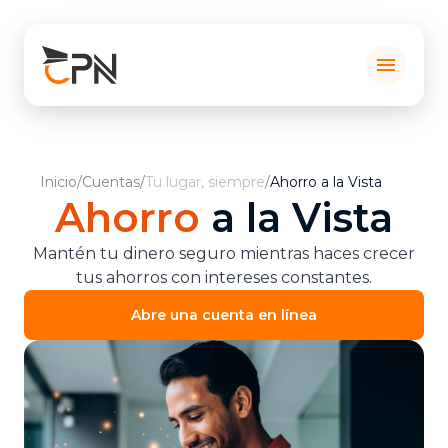
menu
Inicio
/
Cuentas
/
Tu lugar, siempre
/
Ahorro a la Vista
Ahorro
a la Vista
Mantén tu dinero seguro mientras haces crecer
tus ahorros con intereses constantes.
Abre una cuenta en línea