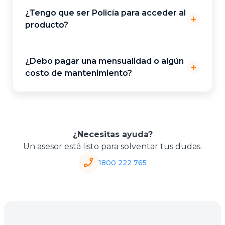
¿Tengo que ser Policía para acceder al
add
producto?
¿Debo pagar una mensualidad o algún
add
costo de mantenimiento?
¿Necesitas ayuda?
Un asesor está listo para solventar tus dudas.
phone_enabled
1800 222 765