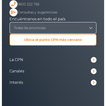
phone_enabled
1800 222 765
send
Consultas y sugerencias
Encuéntranos en todo el país
Ubica el punto CPN más cercano
keyboard_arrow_right
La CPN
keyboard_arrow_right
Canales
keyboard_arrow_right
Interés