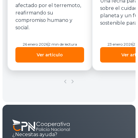
Una fecha para 
afectado por el terremoto,
sobre el cuidad
reafirmando su
planeta y un f
compromiso humano y
sostenible para
social.
26 enero 2026
2 min de lectura
23 enero 2026
2 
Ver artículo
Ver art
chevron_left
chevron_right
¿Necesitas ayuda?