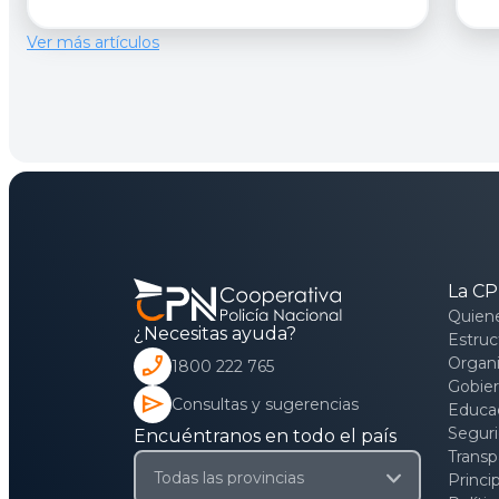
Ver más artículos
La C
Quien
¿Necesitas ayuda?
Estruc
phone_enabled
Organi
1800 222 765
Gobier
send
Consultas y sugerencias
Educac
Segur
Encuéntranos en todo el país
Transp
Princi