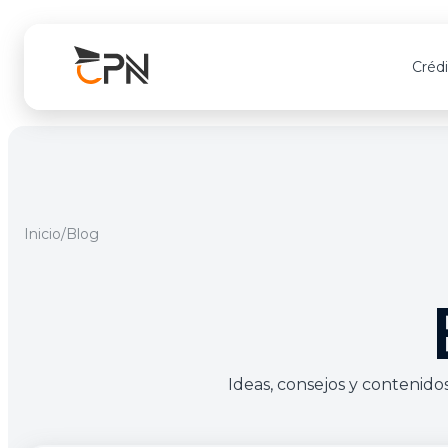
Créd
Para todos
Para todos
Para Emp
Crédi
T
Consumo
Médico Proassislife
Productivo
Standa
A
Inicio
/
Blog
Back to Back
Médico Privilegio
Back to Ba
Gold
C
Mi Vivienda
De Vida
Platin
Torres Carré
Tarjeta Protegida
Black
Microcrédito
Accidentes personales
Ideas, consejos y contenido
Garantía Celular