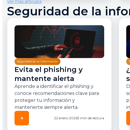
Ver más artículos
Seguridad de la inf
Seguridad de la información
Evita el phishing y
mantente alerta
Aprende a identificar el phishing y
D
conoce recomendaciones clave para
s
proteger tu información y
p
mantenerte siempre alerta.
i
arrow_forward
22 enero 2026
1 min de lectura