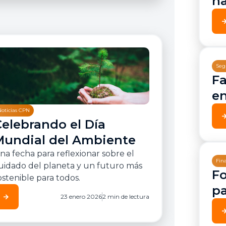
ha
arrow_for
Seg
Fa
en
Noticias CPN
arrow_for
Celebrando el Día
Mundial del Ambiente
na fecha para reflexionar sobre el
Fin
uidado del planeta y un futuro más
Fo
ostenible para todos.
pa
arrow_forward
23 enero 2026
2 min de lectura
arrow_for