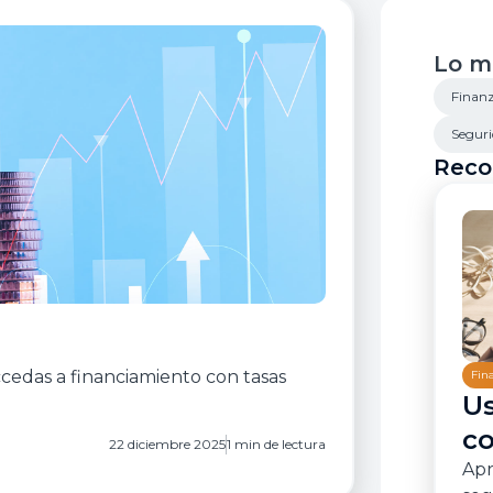
Sol
Lo m
Finanz
Seguri
Reco
cedas a financiamiento con tasas
Fin
Us
co
22 diciembre 2025
1 min de lectura
Apr