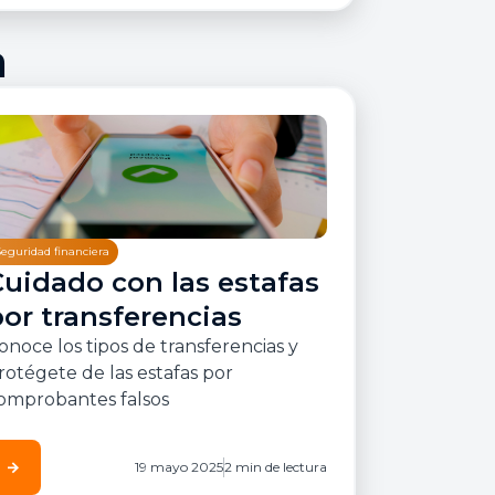
a
Seguridad financiera
Cuidado con las estafas
or transferencias
onoce los tipos de transferencias y
rotégete de las estafas por
omprobantes falsos
arrow_forward
19 mayo 2025
2 min de lectura