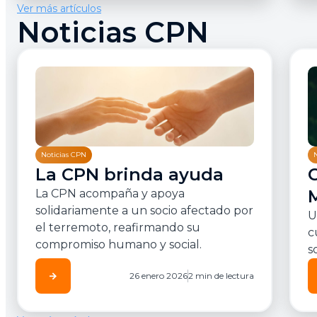
Ver más artículos
Noticias CPN
Noticias CPN
La CPN brinda ayuda
La CPN acompaña y apoya
solidariamente a un socio afectado por
U
el terremoto, reafirmando su
c
compromiso humano y social.
s
arrow_forward
26 enero 2026
2 min de lectura