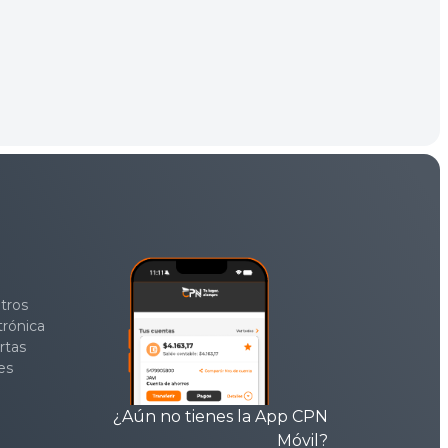
tros
trónica
rtas
es
¿Aún no tienes la App CPN
Móvil?