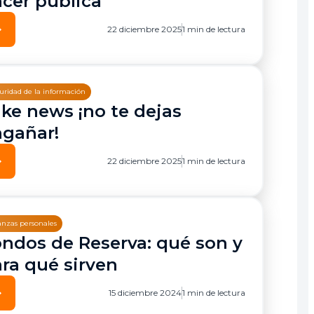
cer pública
ward
22 diciembre 2025
1 min de lectura
uridad de la información
ke news ¡no te dejas
gañar!
ward
22 diciembre 2025
1 min de lectura
anzas personales
ndos de Reserva: qué son y
ra qué sirven
ward
15 diciembre 2024
1 min de lectura