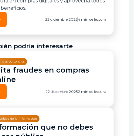
ura en compras digitales y aprovecha todos
 beneficios.
ward
22 diciembre 2025
4 min de lectura
ién podría interesarte
anzas personales
ita fraudes en compras
line
ward
22 diciembre 2025
2 min de lectura
uridad de la información
formación que no debes