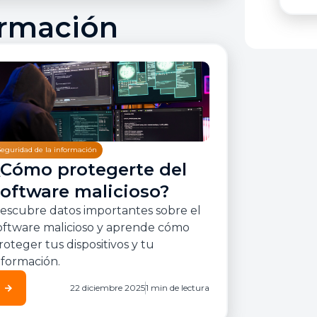
ormación
Seguridad de la información
¿Cómo protegerte del
software malicioso?
escubre datos importantes sobre el
oftware malicioso y aprende cómo
roteger tus dispositivos y tu
nformación.
arrow_forward
22 diciembre 2025
1 min de lectura