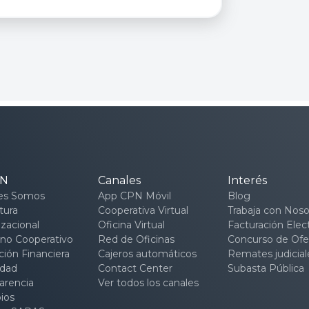
PN
Canales
Interés
es Somos
App CPN Móvil
Blog
tura
Cooperativa Virtual
Trabaja con Noso
zacional
Oficina Virtual
Facturación Elec
no Cooperativo
Red de Oficinas
Concurso de Ofe
ión Financiera
Cajeros automáticos
Remates judicial
idad
Contact Center
Subasta Pública
arencia
Ver todos los canales
pios