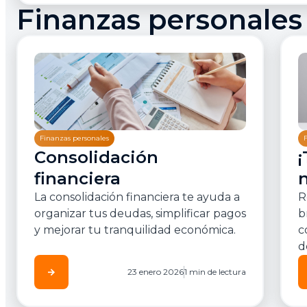
Finanzas personales
Finanzas personales
Consolidación
n
financiera
R
La consolidación financiera te ayuda a
b
organizar tus deudas, simplificar pagos
c
y mejorar tu tranquilidad económica.
d
arrow_forward
23 enero 2026
1 min de lectura