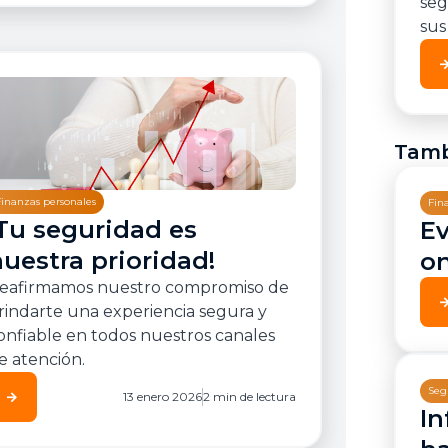
seg
sus
arrow_for
Tamb
Finanzas personales
Fin
¡Tu seguridad es
Ev
uestra prioridad!
on
eafirmamos nuestro compromiso de
arrow_for
rindarte una experiencia segura y
onfiable en todos nuestros canales
e atención.
Seg
arrow_forward
13 enero 2026
2 min de lectura
In