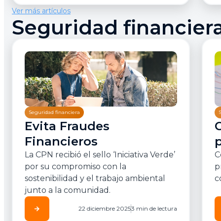
Ver más artículos
Seguridad financier
Seguridad financiera
Evita Fraudes
Financieros
p
La CPN recibió el sello ‘Iniciativa Verde’
C
por su compromiso con la
p
sostenibilidad y el trabajo ambiental
c
junto a la comunidad.
arrow_forward
22 diciembre 2025
3 min de lectura