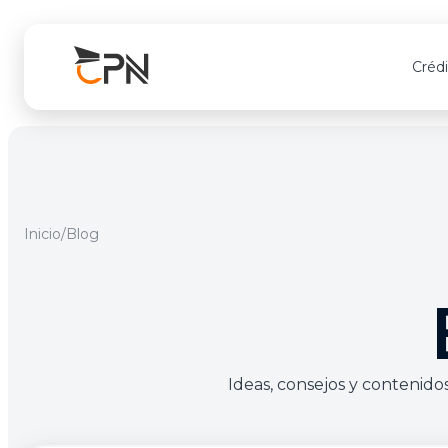
Créd
Para todos
Para todos
Para Emp
Crédi
T
Consumo
Médico Proassislife
Productivo
Standa
A
Inicio
/
Blog
Back to Back
Médico Privilegio
Back to Ba
Gold
C
Mi Vivienda
De Vida
Platin
Torres Carré
Tarjeta Protegida
Black
Microcrédito
Accidentes personales
Ideas, consejos y contenido
Garantía Celular