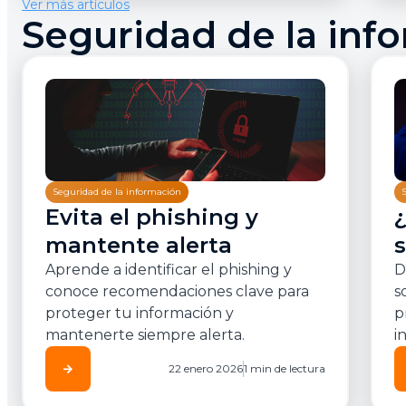
Ver más artículos
Seguridad de la inf
Seguridad de la información
Evita el phishing y
mantente alerta
Aprende a identificar el phishing y
D
conoce recomendaciones clave para
s
proteger tu información y
p
mantenerte siempre alerta.
i
arrow_forward
22 enero 2026
1 min de lectura