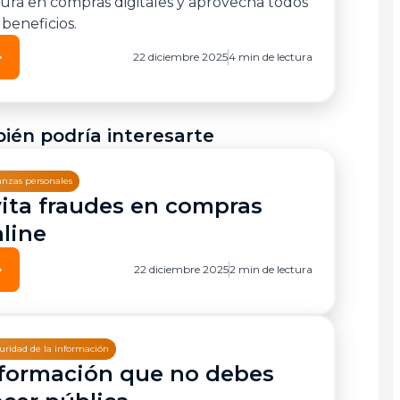
ura en compras digitales y aprovecha todos
 beneficios.
ward
22 diciembre 2025
4 min de lectura
ién podría interesarte
anzas personales
ita fraudes en compras
line
ward
22 diciembre 2025
2 min de lectura
uridad de la información
formación que no debes