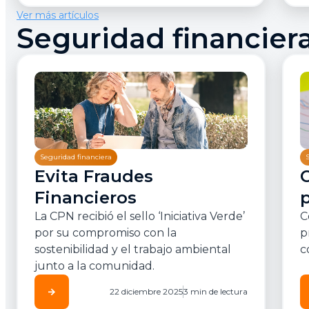
Ver más artículos
Seguridad financier
Seguridad financiera
Evita Fraudes
Financieros
p
La CPN recibió el sello ‘Iniciativa Verde’
C
por su compromiso con la
p
sostenibilidad y el trabajo ambiental
c
junto a la comunidad.
arrow_forward
22 diciembre 2025
3 min de lectura