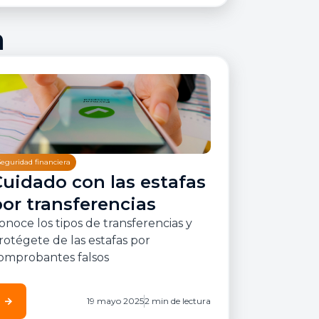
a
Seguridad financiera
Cuidado con las estafas
or transferencias
onoce los tipos de transferencias y
rotégete de las estafas por
omprobantes falsos
arrow_forward
19 mayo 2025
2 min de lectura