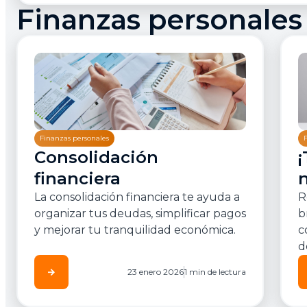
Finanzas personales
Finanzas personales
Consolidación
n
financiera
R
La consolidación financiera te ayuda a
b
organizar tus deudas, simplificar pagos
c
y mejorar tu tranquilidad económica.
d
arrow_forward
23 enero 2026
1 min de lectura