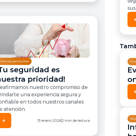
seg
sus
arrow_for
Tamb
Finanzas personales
Fin
¡Tu seguridad es
Ev
uestra prioridad!
on
eafirmamos nuestro compromiso de
arrow_for
rindarte una experiencia segura y
onfiable en todos nuestros canales
e atención.
Seg
arrow_forward
13 enero 2026
2 min de lectura
In