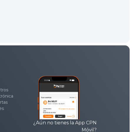
tros
trónica
rtas
es
¿Aún no tienes la App CPN
Móvil?