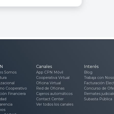
PN
Canales
Interés
es Somos
App CPN Móvil
Blog
tura
Cooperativa Virtual
Trabaja con Noso
zacional
Oficina Virtual
Facturación Elec
no Cooperativo
Red de Oficinas
Concurso de Ofe
ión Financiera
Cajeros automáticos
Remates judicial
idad
Contact Center
Subasta Pública
arencia
Ver todos los canales
pios