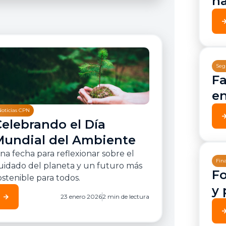
ha
arrow_for
Seg
Fa
en
Noticias CPN
arrow_for
Celebrando el Día
Mundial del Ambiente
na fecha para reflexionar sobre el
Fin
uidado del planeta y un futuro más
Fo
ostenible para todos.
y 
arrow_forward
23 enero 2026
2 min de lectura
arrow_for