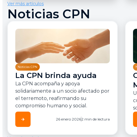
Ver más artículos
Noticias CPN
Noticias CPN
La CPN brinda ayuda
La CPN acompaña y apoya
solidariamente a un socio afectado por
U
el terremoto, reafirmando su
c
compromiso humano y social.
s
arrow_forward
26 enero 2026
2 min de lectura