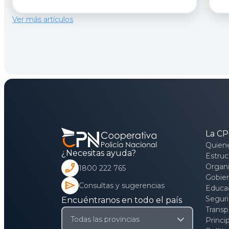
Ver más artículos
La C
Quien
¿Necesitas ayuda?
Estruc
phone_enabled
Organi
1800 222 765
Gobier
send
Consultas y sugerencias
Educac
Segur
Encuéntranos en todo el país
Transp
Princi