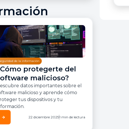
ormación
Seguridad de la información
¿Cómo protegerte del
software malicioso?
escubre datos importantes sobre el
oftware malicioso y aprende cómo
roteger tus dispositivos y tu
nformación.
arrow_forward
22 diciembre 2025
1 min de lectura