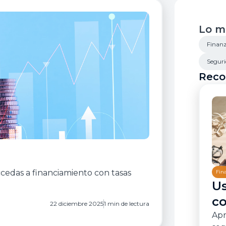
Sol
Lo m
Finanz
Seguri
Reco
cedas a financiamiento con tasas
Fin
Us
co
22 diciembre 2025
1 min de lectura
Apr