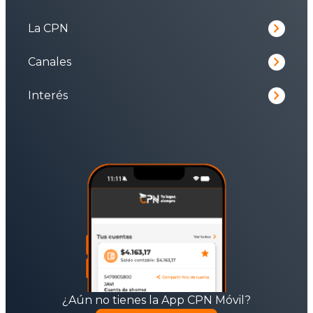
keyboard_arrow_right
La CPN
keyboard_arrow_right
Canales
keyboard_arrow_right
Interés
¿Aún no tienes la App CPN Móvil?