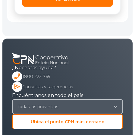
¿Necesitas ayuda?
phone_enabled
1800 222 765
send
Consultas y sugerencias
Encuéntranos en todo el país
Ubica el punto CPN más cercano