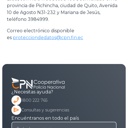
provincia de Pichincha, ciudad de Quito, Avenida
10 de Agosto N31-232 y Mariana de Jesús,
teléfono 3984999.
Correo electrónico disponible
es
protecciondedatos@cpn.fin.ec
¿Necesitas ayuda?
phone_enabled
1800 222 765
send
Consultas y sugerencias
Encuéntranos en todo el país