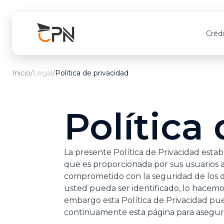
Créd
Inicio
/
Legal
/
Política de privacidad
Para todos
Para todos
Para Emp
Crédi
T
Consumo
Médico Proassislife
Productivo
Standa
A
Política
Back to Back
Médico Privilegio
Back to Ba
Gold
C
Mi Vivienda
De Vida
Platin
La presente Política de Privacidad est
Torres Carré
Tarjeta Protegida
Black
que es proporcionada por sus usuarios 
comprometido con la seguridad de los d
Microcrédito
Accidentes personales
usted pueda ser identificado, lo hacem
embargo esta Política de Privacidad pu
Garantía Celular
continuamente esta página para asegur