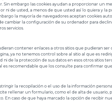
in embargo las cookies ayudan a proporcionar un mejor 
or ni de usted, a menos de que usted así lo quiera y la
 embargo la mayoría de navegadores aceptan cookies aut
 cambiar la configuración de su ordenador para declinar 
s servicios.
pudieran contener enlaces a otros sitios que pudieran ser 
na, ya no tenemos control sobre al sitio al que es redir
ni de la protección de sus datos en esos otros sitios terc
cual es recomendable que los consulte para confirmar qu
ngir la recopilación o el uso de la información persona
licite rellenar un formulario, como el de alta de usuari
ico. En caso de que haya marcado la opción de recibir n