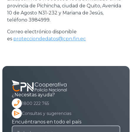
provincia de Pichincha, ciudad de Quito, Avenida
10 de Agosto N31-232 y Mariana de Jesús,
teléfono 3984999.
Correo electrónico disponible
es
protecciondedatos@cpn.fin.ec
¿Necesitas ayuda?
phone_enabled
1800 222 765
send
Consultas y sugerencias
Encuéntranos en todo el país