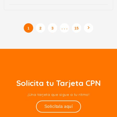
. . .
1
2
3
15
Solicita tu Tarjeta CPN
¡Una tarjeta que sigue a tu ritmo!
Solicítala aquí