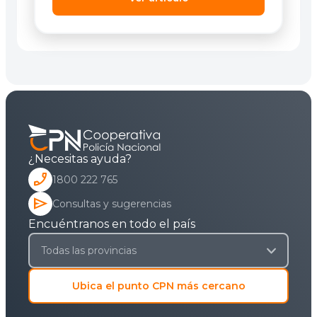
¿Necesitas ayuda?
phone_enabled
1800 222 765
send
Consultas y sugerencias
Encuéntranos en todo el país
Ubica el punto CPN más cercano