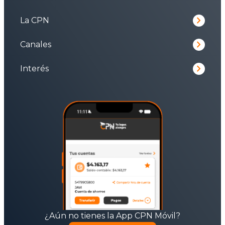
keyboard_arrow_right
La CPN
keyboard_arrow_right
Canales
keyboard_arrow_right
Interés
¿Aún no tienes la App CPN Móvil?