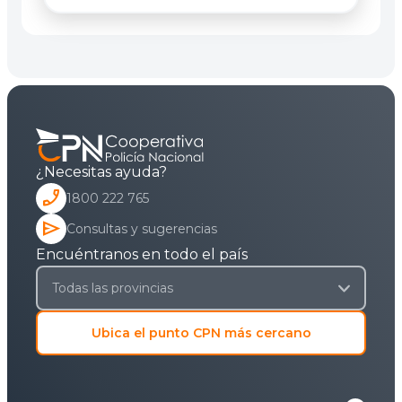
¿Necesitas ayuda?
phone_enabled
1800 222 765
send
Consultas y sugerencias
Encuéntranos en todo el país
Ubica el punto CPN más cercano