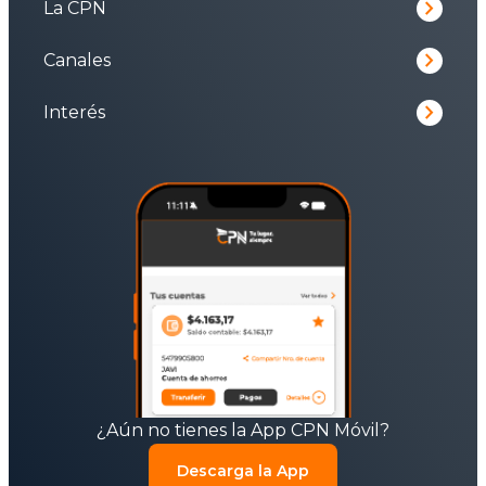
keyboard_arrow_right
La CPN
keyboard_arrow_right
Canales
keyboard_arrow_right
Interés
¿Aún no tienes la App CPN Móvil?
Descarga la App